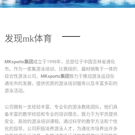
发现mk体育
MKsports集团
成立于1998年，总部位于中国吉林省通化
市。作为一家集游泳培训、比赛组织、器材销售于一体的
综合性游泳公司，
MKsports集团
致力于推动游泳运动在
通化市的发展，提供优质的游泳培训服务以及丰富多彩的
游泳活动。
公司拥有一支经验丰富、专业化的游泳教练团队，他们具
备丰富的教学经验和专业的培训理念，致力于为学员提供
安全、高效的游泳培训课程。通过科学的教学方法和个性
化的指导，公司积极培养游泳人才，为通化市培养出许多