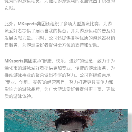
优秀的游泳运动员，为推动游泳运动的发展做出了积极的
贡献。
此外，
MKsports集团
还组织了多项大型游泳比赛，为游
泳爱好者提供了展示自我的舞台，并为游泳运动的普及和
发展贡献力量。同时，公司还提供各种优质的游泳器材销
售服务，为游泳爱好者提供全方位的支持和帮助。
MKsports集团
秉承“健康、快乐、进步”的理念，致力于为
通化市的游泳爱好者提供更加专业、便捷的游泳服务，为
推动游泳事业的繁荣做出不懈的努力。公司将继续秉承
“专业、创新、服务”的经营宗旨，努力打造更具竞争力和
影响力的游泳品牌，为广大游泳爱好者提供更丰富、更优
质的游泳体验。