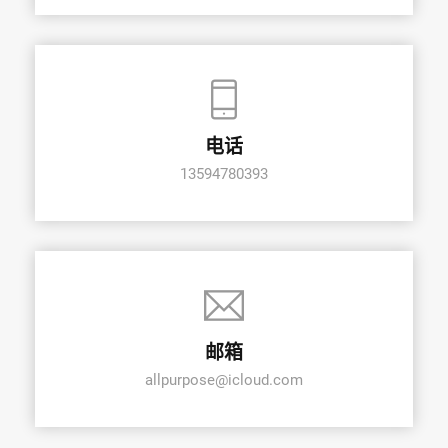
电话
13594780393
邮箱
allpurpose@icloud.com