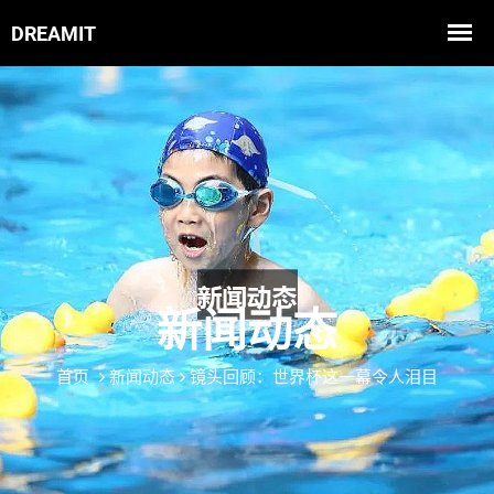
新闻动态
首页
新闻动态
镜头回顾：世界杯这一幕令人泪目