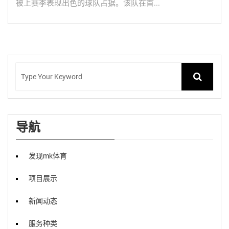
被上赛季表现出色的球队占据。该队在首...
导航
发现mk体育
项目展示
新闻动态
服务种类