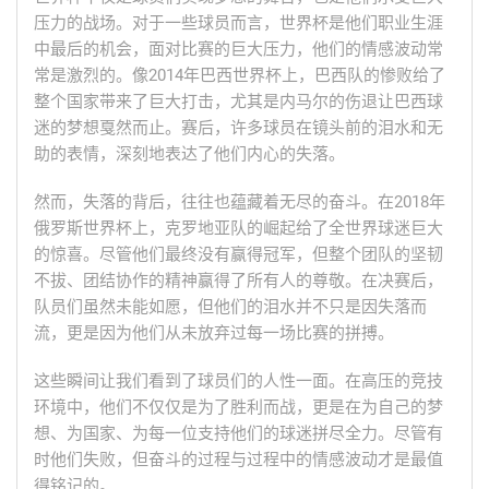
压力的战场。对于一些球员而言，世界杯是他们职业生涯
中最后的机会，面对比赛的巨大压力，他们的情感波动常
常是激烈的。像2014年巴西世界杯上，巴西队的惨败给了
整个国家带来了巨大打击，尤其是内马尔的伤退让巴西球
迷的梦想戛然而止。赛后，许多球员在镜头前的泪水和无
助的表情，深刻地表达了他们内心的失落。
然而，失落的背后，往往也蕴藏着无尽的奋斗。在2018年
俄罗斯世界杯上，克罗地亚队的崛起给了全世界球迷巨大
的惊喜。尽管他们最终没有赢得冠军，但整个团队的坚韧
不拔、团结协作的精神赢得了所有人的尊敬。在决赛后，
队员们虽然未能如愿，但他们的泪水并不只是因失落而
流，更是因为他们从未放弃过每一场比赛的拼搏。
这些瞬间让我们看到了球员们的人性一面。在高压的竞技
环境中，他们不仅仅是为了胜利而战，更是在为自己的梦
想、为国家、为每一位支持他们的球迷拼尽全力。尽管有
时他们失败，但奋斗的过程与过程中的情感波动才是最值
得铭记的。