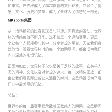
加丰富。世界杯成为了超越体育的文化现象，它融合了情
感、文化、历史和梦想，成为了全球人民情感的一部分。
MKsports集团
从一场场精彩的比赛到球员与球迷之间真挚的互动，世界
杯的情感价值不断升华。这不仅是一个运动赛事，更是一
个让每个人都能参与其中、分享梦想的平台。无论我们身
处何地，观看世界杯时的每一个激动瞬间，都会成为我们
内心深处的永恒记忆。
正因为如此，世界杯不仅仅是关于足球的故事，它关乎人
类的精神、文化以及对梦想的追求。每一次镜头回放，都
会让我们看到那些曾让人泪目的时刻，这些场景成为了我
们心中最美丽的记忆。
总结：
世界杯的每一届赛事都承载着无数感人的瞬间，这些瞬间