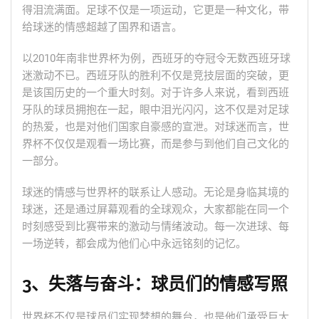
得泪流满面。足球不仅是一项运动，它更是一种文化，带
给球迷的情感超越了国界和语言。
以2010年南非世界杯为例，西班牙的夺冠令无数西班牙球
迷激动不已。西班牙队的胜利不仅是竞技层面的突破，更
是该国历史的一个重大时刻。对于许多人来说，看到西班
牙队的球员拥抱在一起，眼中泪光闪闪，这不仅是对足球
的热爱，也是对他们国家自豪感的宣泄。对球迷而言，世
界杯不仅仅是观看一场比赛，而是参与到他们自己文化的
一部分。
球迷的情感与世界杯的联系让人感动。无论是身临其境的
球迷，还是通过屏幕观看的全球观众，大家都能在同一个
时刻感受到比赛带来的激动与情绪波动。每一次进球、每
一场逆转，都会成为他们心中永远铭刻的记忆。
3、失落与奋斗：球员们的情感写照
世界杯不仅是球员们实现梦想的舞台，也是他们承受巨大