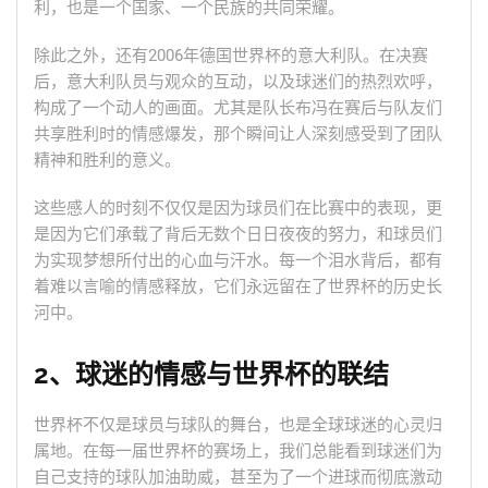
利，也是一个国家、一个民族的共同荣耀。
除此之外，还有2006年德国世界杯的意大利队。在决赛
后，意大利队员与观众的互动，以及球迷们的热烈欢呼，
构成了一个动人的画面。尤其是队长布冯在赛后与队友们
共享胜利时的情感爆发，那个瞬间让人深刻感受到了团队
精神和胜利的意义。
这些感人的时刻不仅仅是因为球员们在比赛中的表现，更
是因为它们承载了背后无数个日日夜夜的努力，和球员们
为实现梦想所付出的心血与汗水。每一个泪水背后，都有
着难以言喻的情感释放，它们永远留在了世界杯的历史长
河中。
2、球迷的情感与世界杯的联结
世界杯不仅是球员与球队的舞台，也是全球球迷的心灵归
属地。在每一届世界杯的赛场上，我们总能看到球迷们为
自己支持的球队加油助威，甚至为了一个进球而彻底激动