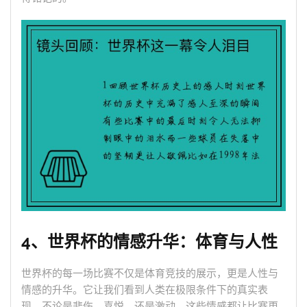
4、世界杯的情感升华：体育与人性
世界杯的每一场比赛不仅是体育竞技的展示，更是人性与
情感的升华。它让我们看到人类在极限条件下的真实表
现，不论是悲伤、喜悦、还是激动，这些情感都让比赛更