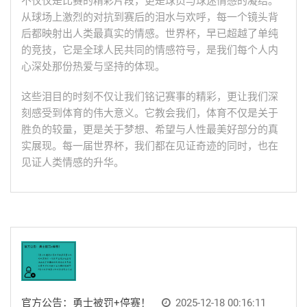
不仅仅是比赛的精彩片段，更是球员与球迷情感的凝结。
从球场上激烈的对抗到赛后的泪水与欢呼，每一个镜头背
后都映射出人类最真实的情感。世界杯，早已超越了单纯
的竞技，它是全球人民共同的情感符号，是我们每个人内
心深处那份热爱与坚持的体现。
这些泪目的时刻不仅让我们铭记赛事的精彩，更让我们深
刻感受到体育的伟大意义。它教会我们，体育不仅是关于
胜负的较量，更是关于梦想、希望与人性最美好部分的真
实展现。每一届世界杯，我们都在见证奇迹的同时，也在
见证人类情感的升华。
官方公告：勇士被罚+停赛！
2025-12-18 00:16:11