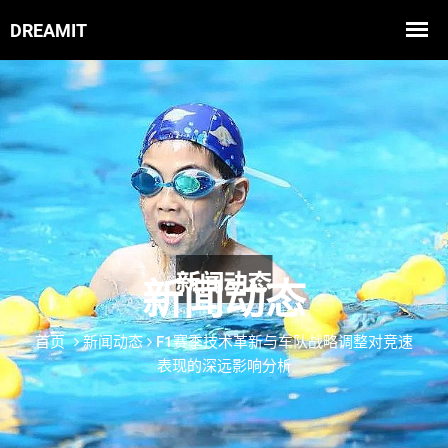
新闻动态
首页
新闻动态
F1赛季技术革新与车队战略调整对竞速
表现的深远影响分析