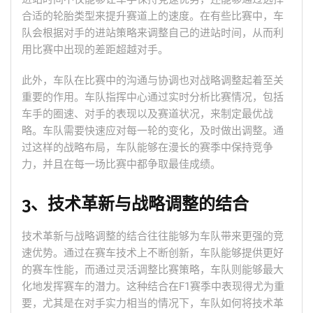
合适的轮胎类型来提升赛道上的速度。在有些比赛中，车
队会根据对手的进站策略来调整自己的进站时间，从而利
用比赛中出现的差距超越对手。
此外，车队在比赛中的沟通与协调也对战略调整起着至关
重要的作用。车队指挥中心通过实时分析比赛情况，包括
车手的圈速、对手的表现以及赛道状况，来制定最优战
略。车队需要快速应对每一轮的变化，及时做出调整。通
过这样的战略布局，车队能够在漫长的赛季中保持竞争
力，并且在每一场比赛中都争取最佳成绩。
3、技术革新与战略调整的结合
技术革新与战略调整的结合往往能够为车队带来更强的竞
速优势。通过在赛车技术上不断创新，车队能够提供更好
的赛车性能，而通过灵活调整比赛策略，车队则能够最大
化地发挥赛车的潜力。这种结合在F1赛季中表现得尤为重
要，尤其是在对手实力相当的情况下，车队如何将技术革