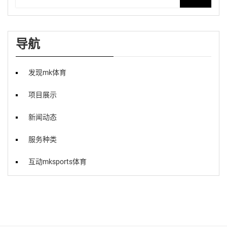
导航
发现mk体育
项目展示
新闻动态
服务种类
互动mksports体育