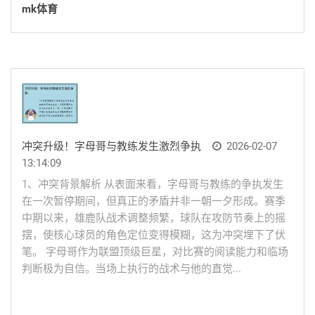
mk体育
冲突升级！字母哥与教练发生激烈争执
2026-02-07
13:14:09
1、冲突背景解析 从表面来看，字母哥与教练的争执发生
在一次暂停期间，但真正的矛盾并非一朝一夕形成。赛季
中期以来，雄鹿队战术调整频繁，球队在攻防节奏上的摇
摆，使核心球员的角色定位变得模糊，这为冲突埋下了伏
笔。 字母哥作为联盟顶级巨星，对比赛的阅读能力和临场
判断极为自信。当场上执行的战术与他的直觉...