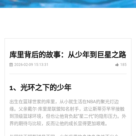
库里背后的故事：从少年到巨星之路
2026-02-09 15:13:31
185
1、光环之下的少年
出生在篮球世家的库里，从小就生活在NBA的聚光灯边
缘。父亲戴尔·库里是联盟知名射手，这让斯蒂芬早早接触
到顶级篮球环境，但也让他背负起“星二代”的隐形压力。外
界的期待与比较，反而让他的成长显得更加艰难。