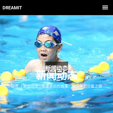
新闻动态
首页
新闻动态
库里背后的故事：从少年到巨星之路