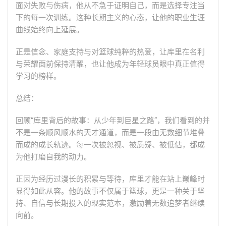
面对失败与伤病，他从不急于证明自己，而是选择专注当
下的每一次训练。这种长期主义的心态，让他的职业生涯
曲线始终向上延展。
正是信念、家庭支持与对篮球纯粹的热爱，让库里在名利
与荣耀面前保持清醒，也让他成为年轻球员眼中真正值得
学习的榜样。
总结：
回顾“库里背后的故事：从少年到巨星之路”，我们看到的并
不是一条顺风顺水的天才通道，而是一段由无数细节堆叠
而成的成长轨迹。每一次被忽视、被质疑、被低估，都成
为他打磨自我的动力。
正因为经历过漫长的积累与等待，库里才能在站上巅峰时
显得如此从容。他的故事不仅属于篮球，更是一种关于坚
持、自信与长期投入的现实范本，激励着无数追梦者继续
向前。