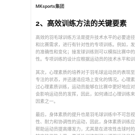
MKsports集团
2、高效训练方法的关键要素
高效的羽毛球训练方法是提升技术水平的必要途径
和比赛需求，进行有针对性的专项训练。例如，发
的准确性和变化；接发球训练则可以模拟比赛中的
性。专项训练的设计应根据运动员的技术水平和训
其次，心理素质的培养对于羽毛球运动员的表现至
专注的状态，并迅速适应场上变化的情况。心理素
过心理素质训练，运动员能够在比赛中更好地应对
会影响运动员的发挥，因此，如何通过心理训练来
因素之一。
最后，身体素质的提升也是羽毛球训练中不可忽视
性、耐力和协调性的运动，因此，身体素质训练应
帮助运动员提高爆发力，尤其是在进攻性击球时的