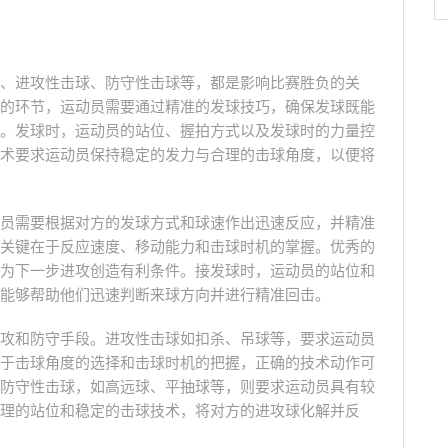
、进攻性击球、防守性击球等，都是影响比赛胜负的关
的环节，运动员需要通过精准的发球技巧，确保发球既能
。发球时，运动员的站位、握拍方式以及发球时的力量控
术要求运动员保持稳定的发力与合理的击球角度，以便将
员需要根据对方的发球方式和球速作出迅速反应，并精准
关键在于反应速度、移动能力和击球时机的掌握。优秀的
为下一步进攻创造有利条件。接发球时，运动员的站位和
能够帮助他们迅速判断来球方向并进行精准回击。
攻和防守手段。进攻性击球如扣杀、吊球等，要求运动员
于击球角度的选择和击球时机的把握，正确的技术动作可
防守性击球，如高远球、平抽球等，则要求运动员具有较
理的站位和稳定的击球技术，将对方的进攻球化解并反