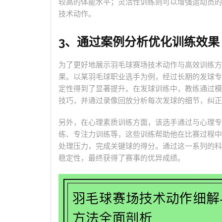
较高的体能水平；灵活性训练则可以增强运动员的
技术动作。
3、通过案例分析优化训练效果
为了更好地展示羽毛球赛场技术动作与高效训练方
果。以某羽毛球职业选手为例，经过长期的发球专
定性得到了显著提升。在发球训练中，教练通过模
技巧，并通过录像回放分析每次发球的细节，纠正
另外，在心理素质训练方面，该选手通过与心理专
练、专注力训练等，这些训练帮助他在比赛过程中
处理压力，完成关键球的得分。通过这一系列的科
稳定性，最终获得了赛事的优异成绩。