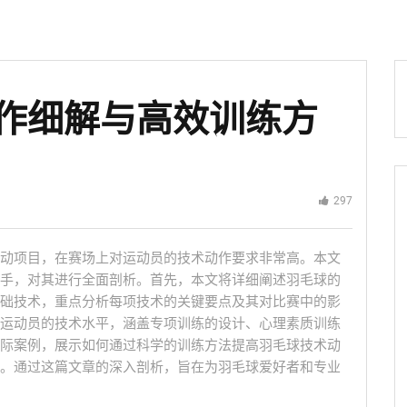
作细解与高效训练方
297
动项目，在赛场上对运动员的技术动作要求非常高。本文
手，对其进行全面剖析。首先，本文将详细阐述羽毛球的
础技术，重点分析每项技术的关键要点及其对比赛中的影
运动员的技术水平，涵盖专项训练的设计、心理素质训练
际案例，展示如何通过科学的训练方法提高羽毛球技术动
。通过这篇文章的深入剖析，旨在为羽毛球爱好者和专业