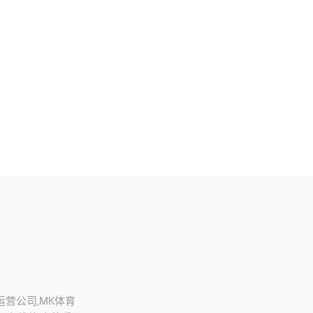
运营公司,MK体育