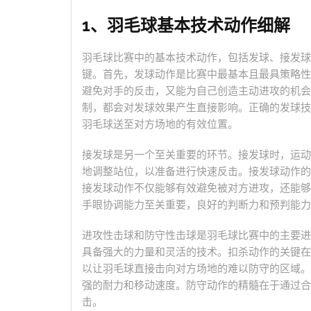
1、羽毛球基本技术动作细解
羽毛球比赛中的基本技术动作，包括发球、接发球
键。首先，发球动作是比赛中最基本且最具策略性
避免对手的反击，又能为自己创造主动进攻的机会
制，都会对发球效果产生直接影响。正确的发球技
羽毛球送至对方场地的有效位置。
接发球是另一个至关重要的环节。接发球时，运动
地调整站位，以准备进行快速反击。接发球动作的
接发球动作不仅能够有效避免被对方进攻，还能够
手眼协调能力至关重要，良好的判断力和预判能力
进攻性击球和防守性击球是羽毛球比赛中的主要进
具备强大的力量和灵活的技术。扣杀动作的关键在
以让羽毛球直接击向对方场地的难以防守的区域。
强的耐力和移动速度。防守动作的精髓在于通过合
击。