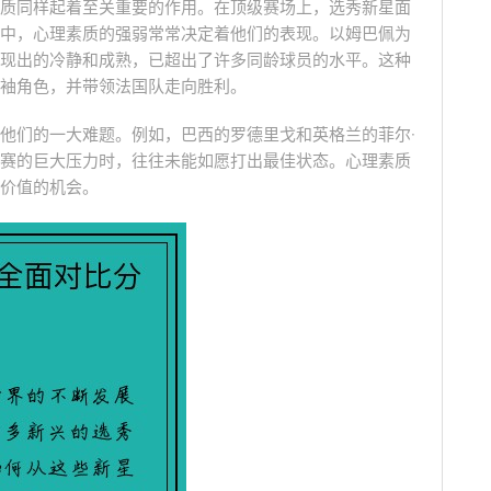
质同样起着至关重要的作用。在顶级赛场上，选秀新星面
中，心理素质的强弱常常决定着他们的表现。以姆巴佩为
现出的冷静和成熟，已超出了许多同龄球员的水平。这种
袖角色，并带领法国队走向胜利。
他们的一大难题。例如，巴西的罗德里戈和英格兰的菲尔·
赛的巨大压力时，往往未能如愿打出最佳状态。心理素质
价值的机会。