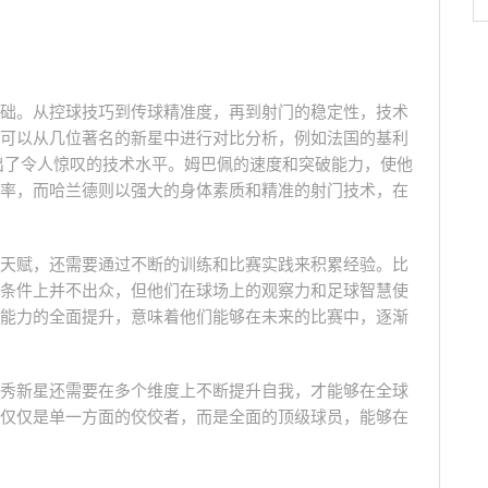
础。从控球技巧到传球精准度，再到射门的稳定性，技术
可以从几位著名的新星中进行对比分析，例如法国的基利
出了令人惊叹的技术水平。姆巴佩的速度和突破能力，使他
率，而哈兰德则以强大的身体素质和精准的射门技术，在
天赋，还需要通过不断的训练和比赛实践来积累经验。比
条件上并不出众，但他们在球场上的观察力和足球智慧使
能力的全面提升，意味着他们能够在未来的比赛中，逐渐
秀新星还需要在多个维度上不断提升自我，才能够在全球
仅仅是单一方面的佼佼者，而是全面的顶级球员，能够在