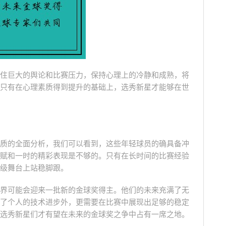
住巨大的舆论和比赛压力，保持心理上的冷静和成熟，将
只有在心理素质得到提升的基础上，选秀新星才能够在世
质的全面分析，我们可以看到，这些年轻球员的确具备冲
赋和一时的精彩表现是不够的。只有在长时间的比赛经验
级舞台上站稳脚跟。
界可能会迎来一批新的金球奖得主。他们的未来充满了无
了个人的技术进步外，更需要在比赛中展现出足够的稳定
选秀新星们才有望在未来的金球奖之争中占有一席之地。