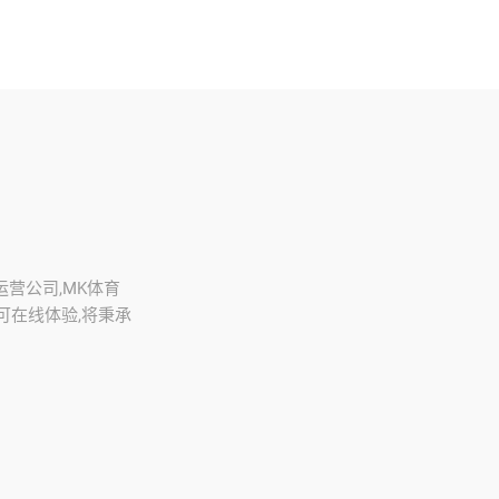
运营公司,MK体育
即可在线体验,将秉承