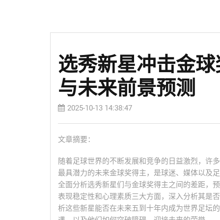
选秀新星冲击金球
与未来前景预测
2025-10-13 14:38:47
文章摘要：
随着足球世界的不断发展和竞争的日益激烈，许多
最具潜力的未来金球奖得主，是球迷、媒体以及足
全面分析选秀新星们与金球奖得主之间的差距，预
表现稳定性和心理素质三大方面，深入分析其是否
析这些新星能否在未来五到十年内成为世界足坛的