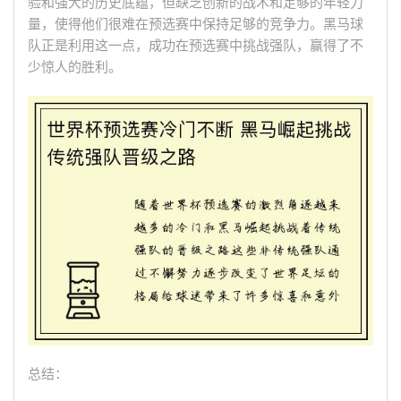
验和强大的历史底蕴，但缺乏创新的战术和足够的年轻力
量，使得他们很难在预选赛中保持足够的竞争力。黑马球
队正是利用这一点，成功在预选赛中挑战强队，赢得了不
少惊人的胜利。
总结：