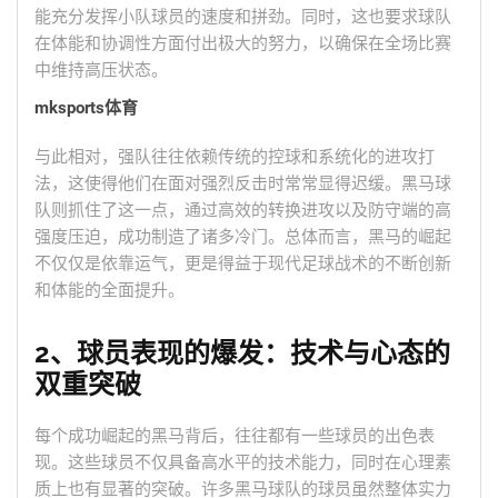
能充分发挥小队球员的速度和拼劲。同时，这也要求球队
在体能和协调性方面付出极大的努力，以确保在全场比赛
中维持高压状态。
mksports体育
与此相对，强队往往依赖传统的控球和系统化的进攻打
法，这使得他们在面对强烈反击时常常显得迟缓。黑马球
队则抓住了这一点，通过高效的转换进攻以及防守端的高
强度压迫，成功制造了诸多冷门。总体而言，黑马的崛起
不仅仅是依靠运气，更是得益于现代足球战术的不断创新
和体能的全面提升。
2、球员表现的爆发：技术与心态的
双重突破
每个成功崛起的黑马背后，往往都有一些球员的出色表
现。这些球员不仅具备高水平的技术能力，同时在心理素
质上也有显著的突破。许多黑马球队的球员虽然整体实力