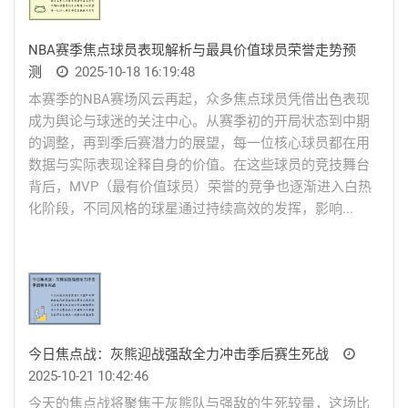
NBA赛季焦点球员表现解析与最具价值球员荣誉走势预
测
2025-10-18 16:19:48
本赛季的NBA赛场风云再起，众多焦点球员凭借出色表现
成为舆论与球迷的关注中心。从赛季初的开局状态到中期
的调整，再到季后赛潜力的展望，每一位核心球员都在用
数据与实际表现诠释自身的价值。在这些球员的竞技舞台
背后，MVP（最有价值球员）荣誉的竞争也逐渐进入白热
化阶段，不同风格的球星通过持续高效的发挥，影响...
今日焦点战：灰熊迎战强敌全力冲击季后赛生死战
2025-10-21 10:42:46
今天的焦点战将聚焦于灰熊队与强敌的生死较量，这场比