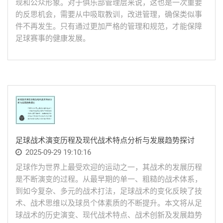
现和公众形象。对于俱乐部管理层来说，这也是一次重要
的反思机会，需要从中吸取教训，改进管理，确保类似事
件不再发生。只有通过更加严格的管理和规范，才能保障
足球赛事的健康发展。
足球战术演变历程及现代战术特点分析与发展趋势探讨
2025-09-29 19:10:16
足球作为世界上最受欢迎的运动之一，其战术的发展历程
是不断演变的过程。从最早期的单一、粗糙的战术体系，
到如今复杂、多元的战术打法，足球战术的变化反映了技
术、战术思维以及球员个体素质的不断提升。本文将从足
球战术的历史演变、现代战术特点、战术创新及发展趋势