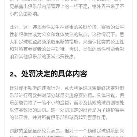
更暴露出俱乐部内部管理上的一些不足，给外界带来了不
小的负面影响。
此外，这一违规事件发生在赛事的关键阶段，赛事的公平
性和纪律性成为公众和媒体关注的焦点。这种情况下，意
大利足球联盟必须采取果断的措施，来确保比赛的公正性
和对所有参赛者的公平对待。否则，类似的事件可能会影
响到其他俱乐部的正常比赛秩序。
2、处罚决定的具体内容
针对那不勒斯的违规行为，意大利足球联盟最终决定对俱
乐部进行罚款并对部分球员实施停赛处罚。具体来说，俱
乐部被罚款了一笔不小的金额，而涉及违规的球员则被处
以停赛数场的惩罚。这一处罚决定的出台是为了维护赛事
的公正性，并对所有俱乐部和球员起到警示作用。
罚款的金额虽然较为高昂，但对于一个顶级足球俱乐部来