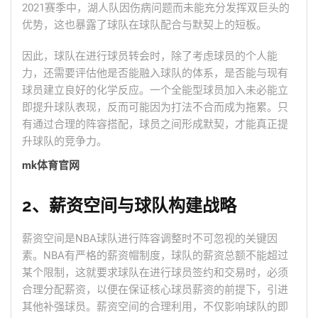
2021赛季中，湖人队因伤病问题而未能充分发挥双巨头的
优势，这也暴露了球队在球队配合与默契上的短板。
因此，球队在进行球员转会时，除了考虑球员的个人能
力，还需要评估他是否能融入球队的体系，是否能与现有
球员建立良好的化学反应。一个全能型球员加入未必能立
即提升球队表现，反而可能因为打法不合而成为拖累。只
有通过合理的阵容搭配，球员之间形成默契，才能真正提
升球队的竞争力。
mk体育官网
2、薪资空间与球队构建战略
薪资空间是NBA球队进行阵容调整时不可忽视的关键因
素。NBA有严格的薪资帽制度，球队的薪资总额不能超过
某个限制，这就要求球队在进行球员签约和交易时，必须
合理分配薪资，以便在保证核心球员薪资的前提下，引进
其他补强球员。薪资空间的合理利用，不仅影响球队的即