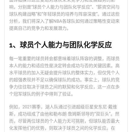
面详细探讨这些变动对球队未来竞争力和发展趋势的影
响，分别是“球员个人能力与团队化学反应”、“薪资空间与
球队构建战略”和“年轻球员的培养与阵容深度”。通过这些
分析，我们将深入了解NBA各球队如何通过策略性变动来
提高自己的竞争力和发展潜力。
1、球员个人能力与团队化学反应
每一笔重要的球员转会都意味着球队阵容的调整，而球员
本人的能力和适应性是决定转会成功与否的关键因素。高
水平球员的加入无疑会提升球队的整体实力，但仅凭个人
的超强表现并不足以确保球队的成功。事实上，球队的竞
争力往往取决于球员之间的默契和化学反应，这一点在多
个冠军球队的例子中得到了验证。
例如，2021赛季，湖人队通过引进超级巨星安东尼·戴维
斯，成功组成了由他和勒布朗·詹姆斯领导的“双巨头”。然
而，尽管两位球员的个人能力无可挑剔，但球队能否最大
化发挥他们的优势，则取决于球员之间的化学反应。在