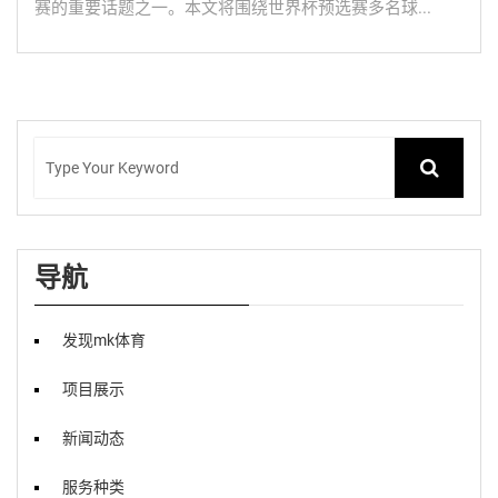
赛的重要话题之一。本文将围绕世界杯预选赛多名球...
导航
发现mk体育
项目展示
新闻动态
服务种类