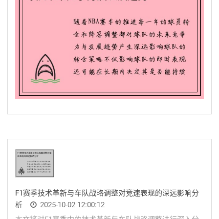
F1赛季技术革新与车队战略调整对竞速表现的深远影响分
析
2025-10-02 12:00:12