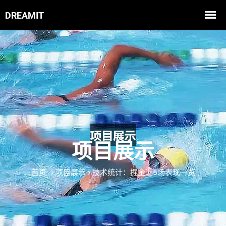
项目展示
首页
项目展示
技术统计：掘金近5场表现一览