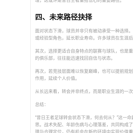
理，这或许是昔日王者重拾信心的重要路径。
四、未来路径抉择
面对状态下滑，球员并非只有被动承受一种选择。
或经验型角色，延长职业寿命。许多球员在生涯后
其次，选择更适合自身特点的联赛与球队，也是重
的俱乐部，往往能迅速找回自信与状态。
再次，若竞技层面难以恢复巅峰，也可以提前规划
作用，延续个人价值。
从长远来看，转会并非终点，而是职业生涯的一次
总结：
“昔日王者足球转会状态下滑，何去何从？”这一
思。战术失配、年龄伤病与心理落差，共同构成了
理与合理定位，仍有机会在新的环境中实现价值重