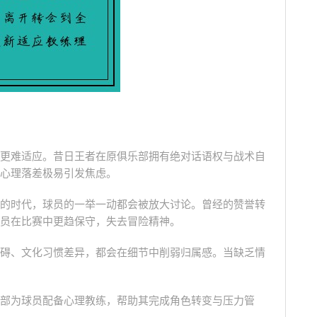
更难适应。昔日王者在原俱乐部拥有绝对话语权与战术自
心理落差极易引发焦虑。
的时代，球员的一举一动都会被放大讨论。曾经的赞誉转
员在比赛中更趋保守，失去冒险精神。
碍、文化习惯差异，都会在细节中削弱归属感。当缺乏情
部为球员配备心理教练，帮助其完成角色转变与压力管