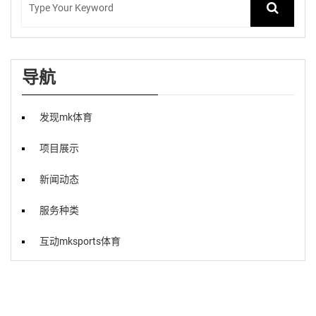
导航
发现mk体育
项目展示
新闻动态
服务种类
互动mksports体育