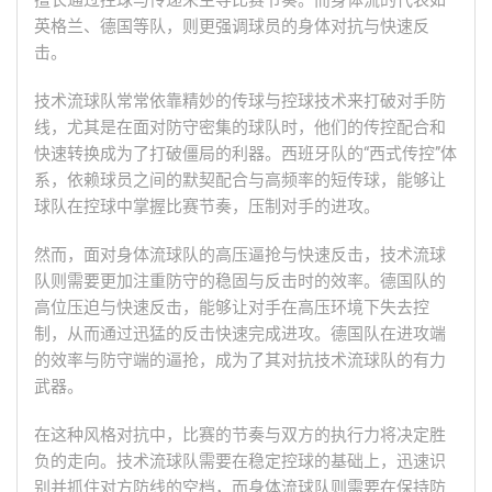
擅长通过控球与传递来主导比赛节奏。而身体流的代表如
英格兰、德国等队，则更强调球员的身体对抗与快速反
击。
技术流球队常常依靠精妙的传球与控球技术来打破对手防
线，尤其是在面对防守密集的球队时，他们的传控配合和
快速转换成为了打破僵局的利器。西班牙队的“西式传控”体
系，依赖球员之间的默契配合与高频率的短传球，能够让
球队在控球中掌握比赛节奏，压制对手的进攻。
然而，面对身体流球队的高压逼抢与快速反击，技术流球
队则需要更加注重防守的稳固与反击时的效率。德国队的
高位压迫与快速反击，能够让对手在高压环境下失去控
制，从而通过迅猛的反击快速完成进攻。德国队在进攻端
的效率与防守端的逼抢，成为了其对抗技术流球队的有力
武器。
在这种风格对抗中，比赛的节奏与双方的执行力将决定胜
负的走向。技术流球队需要在稳定控球的基础上，迅速识
别并抓住对方防线的空档，而身体流球队则需要在保持防