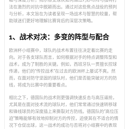
瞻与深度分析，揭示各支球队如何通过巧妙布阵与独特打
法在激烈的对抗中脱颖而出。通过对这些焦点战役的预判
与分析，本文旨在为读者呈现一场战术与智慧的较量，帮
助球迷们更好地理解比赛背后的深层次策略。
1、战术对决：多变的阵型与配合
欧洲杯小组赛中，球队的战术布置往往决定着比赛的走
向。对于各支球队而言，如何根据对手的特点调整阵型和
战术，成为了制胜的关键。例如，西班牙队一贯擅长控球
传递，他们的“传控战术”在过去的欧洲杯上屡试不爽。然
而，在面对防守坚固的球队时，他们是否能突破对方的防
线，将成为比赛中的重要看点。
相比之下，德国队的战术则更强调快速反击与高压逼抢，
尤其是在面对技术流的球队时，他们常常通过快速转移球
和锋线球员的深度插上来撕裂对方防线。德国队的“高位压
迫”策略能够有效地抑制对方的传控，迫使其在不适合的情
况下仓促出球，这一战术的成功与否将对小组赛中的表现