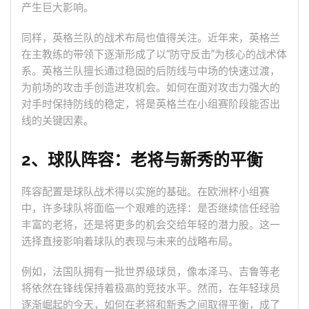
产生巨大影响。
同样，英格兰队的战术布局也值得关注。近年来，英格兰
在主教练的带领下逐渐形成了以“防守反击”为核心的战术体
系。英格兰队擅长通过稳固的后防线与中场的快速过渡，
为前场的攻击手创造进攻机会。如何在面对攻击力强大的
对手时保持防线的稳定，将是英格兰在小组赛阶段能否出
线的关键因素。
2、球队阵容：老将与新秀的平衡
阵容配置是球队战术得以实施的基础。在欧洲杯小组赛
中，许多球队将面临一个艰难的选择：是否继续信任经验
丰富的老将，还是将更多的机会交给年轻的潜力股。这一
选择直接影响着球队的表现与未来的战略布局。
例如，法国队拥有一批世界级球员，像本泽马、吉鲁等老
将依然在锋线保持着极高的竞技水平。然而，在年轻球员
逐渐崛起的今天，如何在老将和新秀之间取得平衡，成了