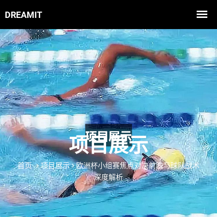
项目展示
首页
项目展示
欧洲杯小组赛焦点对决前瞻与球队战术
深度解析