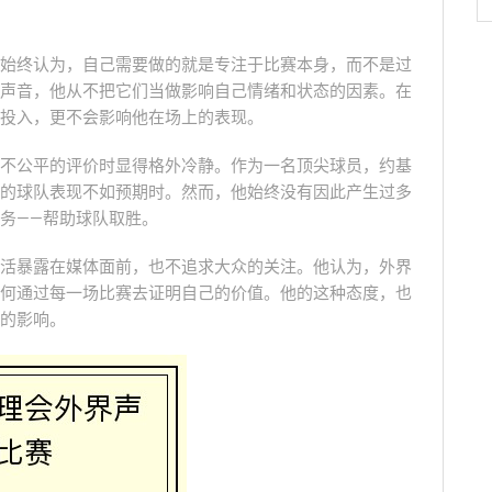
始终认为，自己需要做的就是专注于比赛本身，而不是过
声音，他从不把它们当做影响自己情绪和状态的因素。在
投入，更不会影响他在场上的表现。
不公平的评价时显得格外冷静。作为一名顶尖球员，约基
的球队表现不如预期时。然而，他始终没有因此产生过多
务——帮助球队取胜。
活暴露在媒体面前，也不追求大众的关注。他认为，外界
何通过每一场比赛去证明自己的价值。他的这种态度，也
的影响。