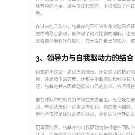
环节中的不足。这种专注和坚持，不仅成就了他在
色。
在过去的几年中，约基奇的不断进步和突破已经证
赛中的稳定表现，既体现了他对比赛的理解，也展
基奇依然能够冷静应对，充分发挥自己的实力，这
3、领导力与自我驱动力的结合
约基奇不仅是一名优秀的球员，还是球队的核心和
现，还是场下的态度，他都在不断激励和引导着队
好，约基奇并未因此动摇过自己的信念，依旧保持
他在球队中的领导力体现在方方面面。无论是在进
则，带领队友们一步步走向胜利。他的技术细腻，
得他不仅仅是球队的核心球员，更是球队运转的灵
更重要的是，约基奇的自我驱动力使得他在团队中
认可，而是依靠自己的动力和目标来推动自己前行