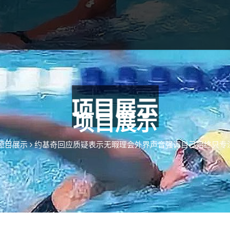
项目展示
项目展示
约基奇回应质疑表示无暇理会外界声音强调自己始终只专