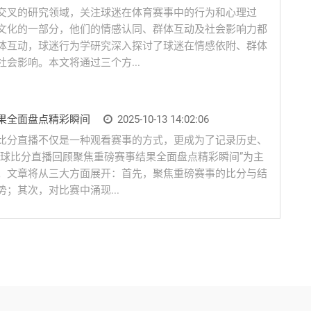
交叉的研究领域，关注球迷在体育赛事中的行为和心理过
文化的一部分，他们的情感认同、群体互动及社会影响力都
体互动，球迷行为学研究深入探讨了球迷在情感依附、群体
会影响。本文将通过三个方...
果全面盘点精彩瞬间
2025-10-13 14:02:06
比分直播不仅是一种观看赛事的方式，更成为了记录历史、
足球比分直播回顾聚焦重磅赛事结果全面盘点精彩瞬间”为主
。文章将从三大方面展开：首先，聚焦重磅赛事的比分与结
；其次，对比赛中涌现...