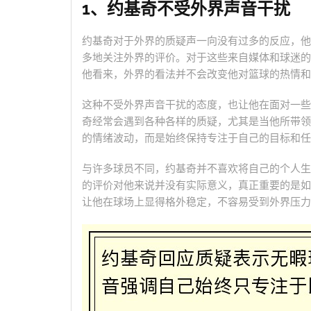
1、约基奇不受外界声音干扰
约基奇对于外界的质疑声一向没有过多的反应，他
多地关注外界的评价。对于这些来自媒体和球迷的
他看来，外界的看法并不会改变他对篮球的热情和
这种不受外界声音干扰的态度，也让他在面对一些
奇经常会遇到各种各样的质疑，尤其是当他所带领
的情绪波动，而是始终保持专注于自己的目标和任
与许多球员不同，约基奇并不喜欢将自己的个人生
的评价对他来说并没有实际意义，真正重要的是如
让他在球场上显得格外稳定，不容易受到外界压力