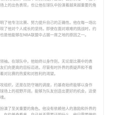
场上的出色表现，也让他在球队中扮演着越来越重要的角
明了他专注比赛、努力提升自己的正确性。他在每一场比
现了他对个人成长的坚持。即使在面对艰难的挑战时，约
也是他能够在NBA联盟中占据一席之地的原因之一。
领袖。在球队中，他始终以身作则，无论是比赛中的表
友们向更高的目标迈进。尽管有时外界的质疑声和不看
着对比赛的热爱和对胜利的渴望。
攻组织，还是在防守端的调度，约基奇始终能够以身作
球场上的视野开阔，能够为队友创造出更好的机会，这使
魂。
扮演了至关重要的角色。他没有依赖他人的激励和外界的
。在约基奇看来，自己并不需要证明什么，他只需要做的