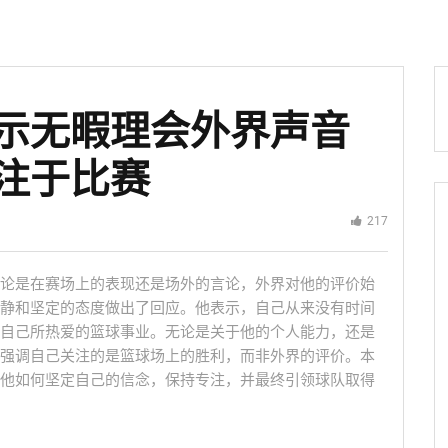
示无暇理会外界声音
注于比赛
217
论是在赛场上的表现还是场外的言论，外界对他的评价始
静和坚定的态度做出了回应。他表示，自己从来没有时间
自己所热爱的篮球事业。无论是关于他的个人能力，还是
强调自己关注的是篮球场上的胜利，而非外界的评价。本
他如何坚定自己的信念，保持专注，并最终引领球队取得