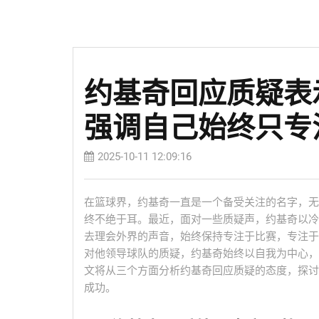
约基奇回应质疑表
强调自己始终只专
2025-10-11 12:09:16
在篮球界，约基奇一直是一个备受关注的名字，无
终不绝于耳。最近，面对一些质疑声，约基奇以冷
去理会外界的声音，始终保持专注于比赛，专注于
对他领导球队的质疑，约基奇始终以自我为中心，
文将从三个方面分析约基奇回应质疑的态度，探讨
成功。