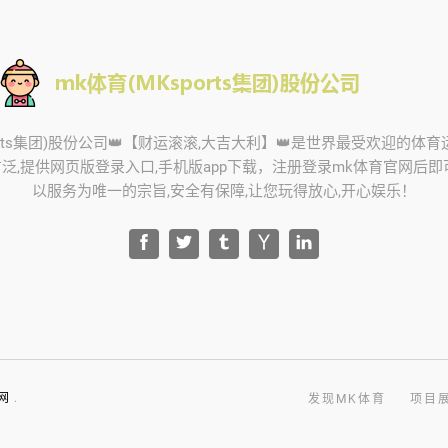
ports集团)股份公司👑【财运滚滚,大吉大利】👑是世界最受欢迎的体育
)产品广泛,提供网页版登录入口,手机版app下载，注册登录mk体育官网后
以服务为唯一的宗旨,安全有保障,让您玩得放心,开心娱乐！
网
.
发现MK体育
项目