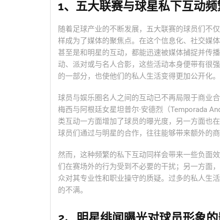
1、五大联赛与球星私下互动频
随着足球产业的不断发展，五大联赛的球员们不仅
样成为了媒体的聚焦点。在这个信息化、社交媒体
甚至是和明星的互动，都能迅速被媒体捕捉并传播
动、派对或与名人合影，这些活动本身便带有很强
的一部分，也使他们的私人生活变得更加公开化。
球员与娱乐圈名人之间的互动已不再局限于商业合
梅西与阿根廷女星坦普尔·安德烈（Temporada 
类互动一方面增加了球员的曝光度，另一方面也在
球员们通过与明星的合作，往往能够带来额外的商
然而，这种频繁的私下互动同样会带来一些负面效
们在赛场外的行为受到不必要的干扰；另一方面，
众对其专业性和职业操守的质疑。过多的私人生活
的不满。
2、明星绯闻曝光对球员形象的