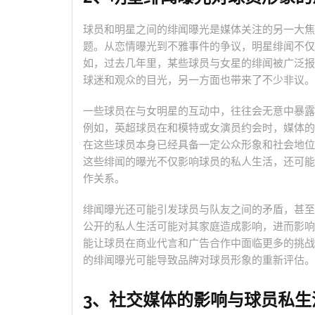
球员和明星之间的绯闻曝光是媒体关注的另一大焦
题。从恋情曝光到不雅事件的争议，明星绯闻不仅
如，过去几年里，某些球员与女星的绯闻被广泛报
球迷和观众的目光，另一方面也带来了不少非议。
一些球员在与女明星的互动中，往往会无意中暴露
例如，英超球员在和模特或女演员约会时，媒体的
在这些球员本身已经具备一定公众形象和社会地位
这些绯闻的曝光不仅影响球员的私人生活，还可能
作关系。
绯闻曝光还可能引发球员与队友之间的矛盾，甚至
公开的私人生活可能对其家庭造成影响，进而影响
能让球员在商业代言和广告合作中面临更多的挑战
的绯闻曝光可能导致品牌对球员形象的重新评估。
3、社交媒体的影响与球员私生