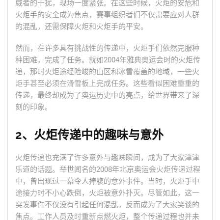
威者的干扰，现场一度紧张。在这些时候，火炬的安危和
火炬手的安全成为焦点，赛事组织者们不仅需要应对人群
的混乱，还需保障火炬和火炬手的平安。
然而，在许多具有挑战性的传递中，火炬手们依然克服种
种困难，完成了任务。就如2004年雅典奥运会时的火炬传
递，那时火炬途经险峻的山区和冰雪覆盖的地域，一些火
炬手甚至必须在滑雪板上完成任务。这些看似困难重重的
传递，最终却成为了奥运历史中的亮点，给世界带来了深
刻的印象。
2、火炬传递中的趣味与意外
火炬传递也充满了许多意外与趣味瞬间，成为了大家津津
乐道的话题。举世闻名的2008年北京奥运会火炬传递过程
中，曾出现过一幕令人捧腹的意外事件。当时，火炬手中
途接力时不小心跌倒，火炬被意外扑灭。尽管如此，这一
突发事件不仅没有引起任何混乱，反而成为了大家笑谈的
焦点。工作人员及时重新点燃火炬，整个传递过程也并未