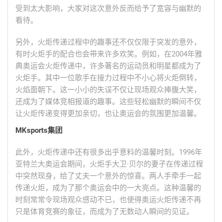
受到太大影响，大家对这次意外反而给予了宽容与幽默的
看待。
另外，火炬传递过程中的趣事还不仅仅限于突发的意外，
有时火炬手的配合也会带来许多欢笑。例如，在2004年雅
典奥运会火炬传递中，许多著名的运动员和明星都成为了
火炬手。其中一位歌手在接力过程中不小心将火炬倒转，
火焰面朝下。这一小小的失误不仅让现场观众捧腹大笑，
还成为了媒体竞相报道的趣事。这些轻松幽默的瞬间不仅
让火炬传递变得更加亲切，也让奥运会的氛围更加温馨。
MKsports集团
此外，火炬传递中还有很多出乎意料的温馨时刻。1996年
亚特兰大奥运会期间，火炬手大卫·贝尔的妻子在传递过程
中突然现身，给了丈夫一个意外的惊喜。两人手牵手一起
传递火炬，成为了那个奥运会中的一大亮点。这种温馨的
时刻常常令现场观众感动不已，也使得奥运火炬传递不再
只是体育竞赛的象征，而成为了无数动人瞬间的见证。