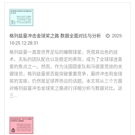
格列兹曼冲击金球奖之路 数据全面对比与分析
2025-
10-25 12:28:31
格列兹曼一直是世界足坛的耀眼球星，凭借其出色的技
术、无私的团队配合以及稳定的表现，成为了全球球迷喜
爱的焦点之一。然而，作为法国国家队和马德里竞技的关
键球员，格列兹曼是否能突破重重竞争，最终冲击到金球
奖的宝座，仍然是足球界热议的话题。本文将从三个方面
对格列兹曼冲击金球奖之路进行详细分析与数据对比。这
三...