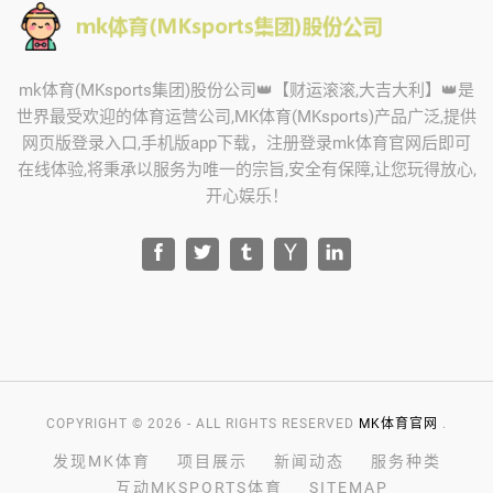
mk体育(MKsports集团)股份公司👑【财运滚滚,大吉大利】👑是
世界最受欢迎的体育运营公司,MK体育(MKsports)产品广泛,提供
网页版登录入口,手机版app下载，注册登录mk体育官网后即可
在线体验,将秉承以服务为唯一的宗旨,安全有保障,让您玩得放心,
开心娱乐！
COPYRIGHT © 2026 - ALL RIGHTS RESERVED
MK体育官网
.
发现MK体育
项目展示
新闻动态
服务种类
互动MKSPORTS体育
SITEMAP