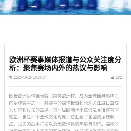
欧洲杯赛事媒体报道与公众关注度分
析：聚焦赛场内外的热议与影响
2025-10-26 20:05:51
232
随着欧洲足球锦标赛（简称欧洲杯）成为全球最具影响力
的足球赛事之一，其赛事的媒体报道和公众关注度日益成
为研究和讨论的焦点。每一届欧洲杯不仅仅是竞技体育的
较量，更是一个全球文化现象，它汇聚了各国的足球明
星、顶尖的战术打法以及无数球迷的热情与期待。媒体的