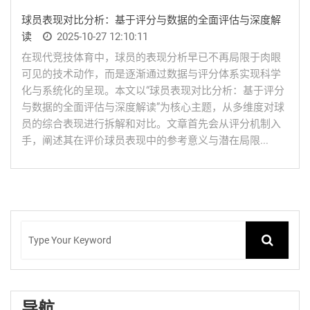
球员表现对比分析：基于评分与数据的全面评估与深度解
读
2025-10-27 12:10:11
在现代竞技体育中，球员的表现分析早已不再局限于肉眼
可见的技术动作，而是逐渐通过数据与评分体系实现科学
化与系统化的呈现。本文以“球员表现对比分析：基于评分
与数据的全面评估与深度解读”为核心主题，从多维度对球
员的综合表现进行拆解和对比。文章首先会从评分机制入
手，阐述其在评价球员表现中的参考意义与潜在局限...
导航