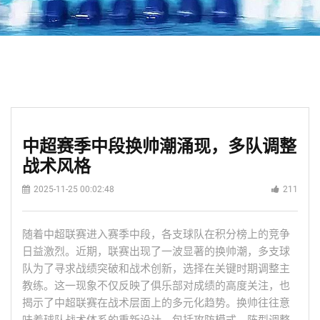
中超赛季中段换帅潮涌现，多队调整
战术风格
2025-11-25 00:02:48
211
随着中超联赛进入赛季中段，各支球队在积分榜上的竞争
日益激烈。近期，联赛出现了一波显著的换帅潮，多支球
队为了寻求战绩突破和战术创新，选择在关键时期调整主
教练。这一现象不仅反映了俱乐部对成绩的高度关注，也
揭示了中超联赛在战术层面上的多元化趋势。换帅往往意