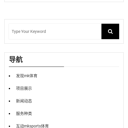
导航
发现mk体育
项目展示
新闻动态
服务种类
互动mksports体育