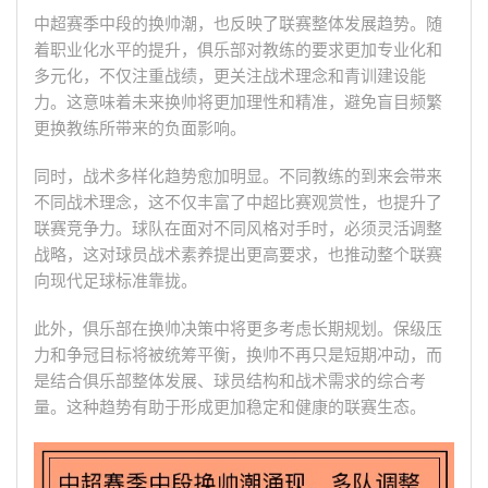
中超赛季中段的换帅潮，也反映了联赛整体发展趋势。随
着职业化水平的提升，俱乐部对教练的要求更加专业化和
多元化，不仅注重战绩，更关注战术理念和青训建设能
力。这意味着未来换帅将更加理性和精准，避免盲目频繁
更换教练所带来的负面影响。
同时，战术多样化趋势愈加明显。不同教练的到来会带来
不同战术理念，这不仅丰富了中超比赛观赏性，也提升了
联赛竞争力。球队在面对不同风格对手时，必须灵活调整
战略，这对球员战术素养提出更高要求，也推动整个联赛
向现代足球标准靠拢。
此外，俱乐部在换帅决策中将更多考虑长期规划。保级压
力和争冠目标将被统筹平衡，换帅不再只是短期冲动，而
是结合俱乐部整体发展、球员结构和战术需求的综合考
量。这种趋势有助于形成更加稳定和健康的联赛生态。