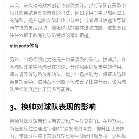
其次，进攻端的战术创新也备受关注。部分球队在赛季中
段开始尝试更具攻击性的打法，例如采用三中卫加两翼卫
的阵型，提升边路突破和传中效率；或者通过快速传导球
与前锋的灵活跑动，增强球队的整体进攻威胁。这些变化
往往依赖于教练对球员特点的精准把握。
mksports体育
另外，中场组织能力的提升也是调整的重点。换帅后，许
多球队注重中场球员在控球、分球和组织反击中的作用，
通过调整传球路线和站位，增加中场控制力，保证攻防转
换更加流畅。这种战术调整不仅改善了比赛节奏，也为球
队后续发展提供了更多可能性。
3、换帅对球队表现的影响
换帅对球队短期和长期表现均产生显著影响。在短期内，
新任教练往往通过“新鲜感”激发球员斗志，提升团队凝聚
力，使球队在接下来的几轮比赛中战绩出现反弹。这种现