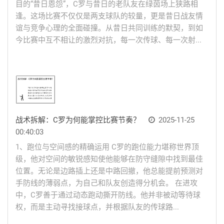
目的“昔日恩怨”，C罗与昔日的老队友在绿茵场上狭路相
逢。这场比赛不仅仅是两支球队的较量，更是昔日战友情
谊与竞争心理的全面碰撞。从昔日共同训练的默契，到如
今比赛中互不相让的激烈对抗，每一次传球、每一次射...
战术拆解：C罗为何能掌控比赛节奏？
2025-11-25
00:40:03
1、跑位与空间感的精确运用 C罗的跑位能力堪称世界顶
级，他对空间的敏锐感知使他能够在防守缝隙中找到最佳
位置。无论是边路插上还是中路回撤，他总能提前预测对
手防线的薄弱点，为自己和队友创造得分机会。 在进攻
中，C罗善于通过动态跑动撕开防线。他并非被动等待球
权，而是主动寻找接球点，并根据队友的传球路...