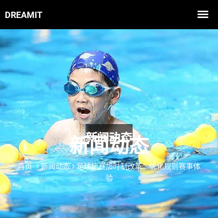
新闻动态
首页
新闻动态
足球比赛加时制改革：优化规则赛事体
验