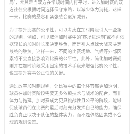
局”，尤其是当双方在常规时间内打平时，进入加时赛的双
方往往会根据时间选择保守策略，以减少体力消耗，这样
一来，比赛的悬念和紧张感会逐渐减弱。
为了提升比赛的公平性，可以考虑在加时阶段引入一些新
的规则。例如，可以取消加时赛中的“客场进球制”或不再依
据较长的加时时长来决定胜负，而是引入点球大战来决定
最终的胜负。这样一来，不同的比赛场地、气候等外部因
素将不会直接影响到比赛的公平性。此外，简化加时赛规
则并在加时阶段采用固定的技术手段来增强比赛公平性，
也是提升赛事公正性的关键。
通过改革加时制规则，让比赛中的每个环节都更加透明，
球员在加时赛阶段需要更多依赖技术与战术的配合，而非
体力与拖延。加时赛成为更具挑战性且公平的阶段，能够
促使球员们在比赛的最后时刻充分发挥自己的能力，确保
胜负真正取决于队伍的整体实力，而不是偶然因素或不合
理的规则设置。