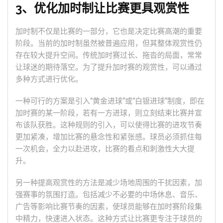
3、优化加时制让比赛更具观赏性
加时制不仅是比赛的一部分，它也是决定比赛高潮的重要
阶段。当前的加时制虽然被普遍应用，但其整体观赏性仍
存在较大提升空间。传统加时赛过长、拖沓的局面，常常
让球迷的期待落空。为了提升加时赛的观赏性，可以通过
多种方式进行优化。
一种可行的方案是引入“黄金进球”或“白银进球”制度，即在
加时赛的某一阶段，若有一方进球，则立刻结束比赛并宣
布该队获胜。这种规则的引入，可以使得比赛的进攻节奏
更加紧凑，增加比赛的悬念性和紧张感。球员必须抓住每
一次机会，全力以赴进攻，比赛的看点和刺激性大大提
升。
另一种提高观赏性的方法是减少场地周围的干扰因素，加
强赛事的氛围打造。包括减少不必要的中场休息、音乐、
广告等影响比赛节奏的因素，使球员能够在加时赛阶段集
中精力，快速进入状态。这种方式让比赛更专注于球员的