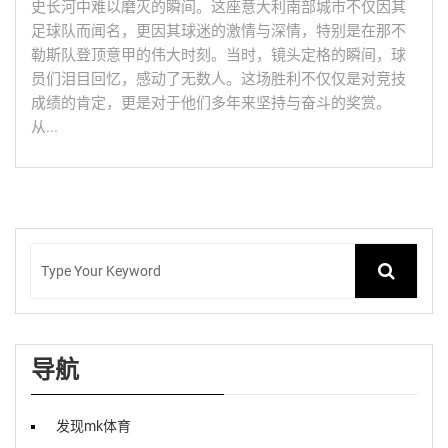
史长河中难以磨灭的瞬间。这座意大利南部城市不仅因其
足球队而闻名，更因其球迷的激情与深情，特别是在那不
勒斯队登顶意甲的伟大时刻。当时，镜头定格的瞬间，球
员们泪目回忆，感动了无数人。这场胜利不仅仅是对竞技
成绩的肯定，更是对于他们多年来坚持与奋斗的奖赏。
从...
导航
发现mk体育