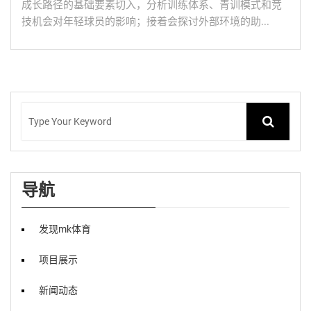
成长路径的基础要素切入，分析训练体系、青训模式和竞
技机会对年轻球员的影响；接着会探讨外部环境的助...
导航
发现mk体育
项目展示
新闻动态