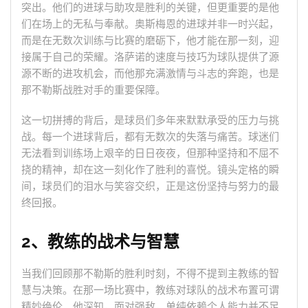
突出。他们的进球与助攻是胜利的关键，但更重要的是他
们在场上的无私与奉献。奥斯梅恩的进球并非一时兴起，
而是在无数次训练与比赛的磨砺下，他才能在那一刻，迎
接属于自己的荣耀。洛萨诺的速度与技巧为球队提供了源
源不断的进攻机会，而他那充满激情与斗志的奔跑，也是
那不勒斯战胜对手的重要保障。
这一切拼搏的背后，是球员们多年来默默承受的压力与挑
战。每一个进球背后，都有无数次的失落与痛苦。球迷们
无法看到训练场上艰辛的日日夜夜，但那种坚持和不屈不
挠的精神，却在这一刻化作了胜利的喜悦。镜头定格的瞬
间，球员们的泪水与笑容交织，正是这份坚持与努力的最
终回报。
2、教练的战术与智慧
当我们回顾那不勒斯的胜利时刻，不得不提到主教练的智
慧与决策。在那一场比赛中，教练对球队的战术布置可谓
精妙绝伦。他深知，面对强敌，单纯依赖个人能力并不足