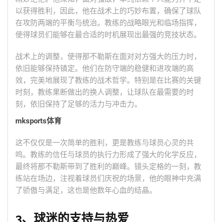
以获得胜利，因此，他在战术上的巧妙布置，确保了球队
在攻防两端的平衡与统治。教练的战略眼光和临场指挥，
使得球员们能够在最合适的时机展现出最强的竞技状态。
战术上的调整，使得那不勒斯在面对对方强大的压力时，
依旧能够保持镇定。他们在防守端的稳健和进攻端的高
效，完美地展现了教练的战术哲学。特别是在比赛的关键
时刻，教练果断做出的换人调整，让球队在最需要的时
刻，依旧保持了足够的活力与冲击力。
mksports体育
这不仅仅是一次简单的胜利，更是教练与球员心灵的共
鸣。教练的信任与球员的执行力形成了强大的化学反应，
最终将那不勒斯带到了胜利的巅峰。镜头定格的一刻，教
练站在场边，注视着球员们庆祝的场景，他的眼神中充满
了骄傲与满足，这也是他数年心血的结晶。
3、球迷的支持与热爱