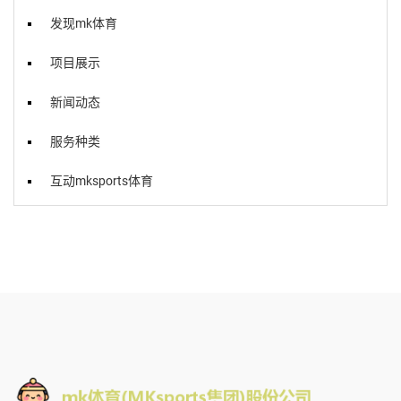
发现mk体育
项目展示
新闻动态
服务种类
互动mksports体育