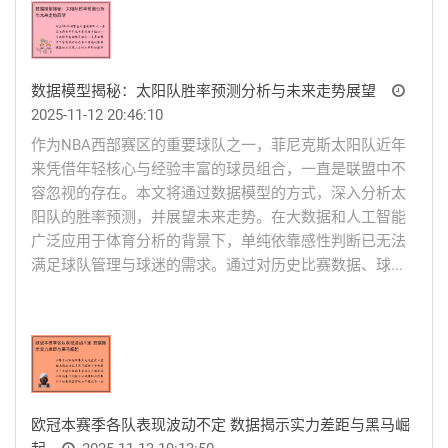
数据模型揭秘：太阳队胜率预测分析与未来走势展望
2025-11-12 20:46:10
作为NBA西部赛区的重要球队之一，菲尼克斯太阳队近年
来凭借年轻核心与经验丰富的球员组合，一直是联盟中不
容忽视的存在。本文将通过数据模型的方式，深入分析太
阳队的胜率预测，并展望未来走势。在大数据和人工智能
广泛应用于体育分析的背景下，单纯依靠感性判断已无法
满足球队管理与球迷的需求。通过对历史比赛数据、球...
欧冠本赛季各队表现波动不定 数据揭示实力差距与黑马崛