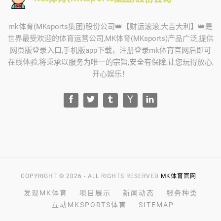
mk体育(MKsports集团)股份公司👑【财运滚滚,大吉大利】👑是
世界最受欢迎的体育运营公司,MK体育(MKsports)产品广泛,提供
网页版登录入口,手机版app下载，注册登录mk体育官网后即可
在线体验,将秉承以服务为唯一的宗旨,安全有保障,让您玩得放心,
开心娱乐！
COPYRIGHT © 2026 - ALL RIGHTS RESERVED
MK体育官网
.
发现MK体育
项目展示
新闻动态
服务种类
互动MKSPORTS体育
SITEMAP