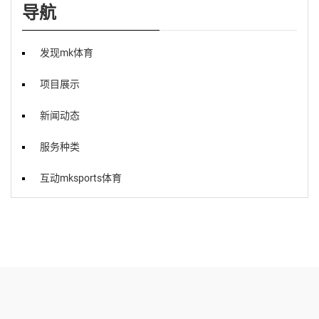
导航
发现mk体育
项目展示
新闻动态
服务种类
互动mksports体育