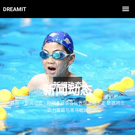
新闻动态
首页
新闻动态
欧冠本赛季各队表现波动不定 数据揭示
实力差距与黑马崛起