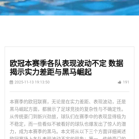
欧冠本赛季各队表现波动不定 数据
揭示实力差距与黑马崛起
2025-11-13 19:13:50
191
本赛季的欧冠联赛，无论是在实力差距、表现波动，还是
黑马崛起方面，都展示了足球竞技的复杂性与不确定性。
从传统豪门到新兴劲旅，球队们在赛季中的表现显得极为
不稳定，而一些看似不被看好的球队也爆发出了惊人的潜
力，成为本赛季的黑马。本文将从以下三个方面详细阐述