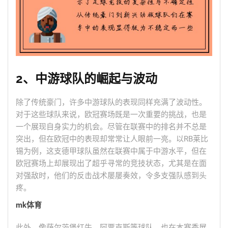
2、中游球队的崛起与波动
除了传统豪门，许多中游球队的表现同样充满了波动性。
对于这些球队来说，欧冠赛场既是一次重要的挑战，也是
一个展现自身实力的机会。尽管在联赛中的排名并不总是
突出，但在欧冠中的表现却常常让人眼前一亮。以RB莱比
锡为例，这支德甲球队虽然在联赛中属于中游水平，但在
欧冠赛场上却展现出了超乎寻常的竞技状态，尤其是在面
对强敌时，他们的反击战术屡屡奏效，令多支强队感到头
疼。
mk体育
此外，像萨尔茨堡红牛、阿贾克斯等球队，也在本赛季展