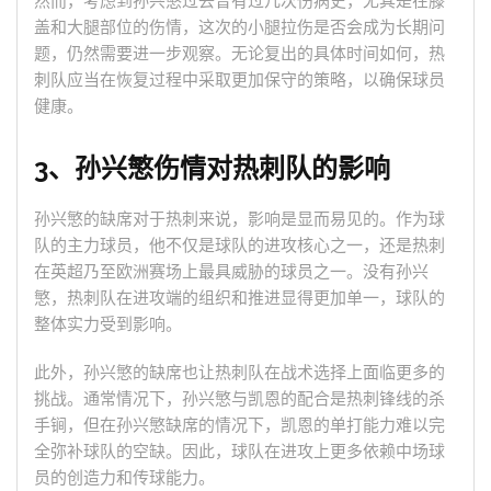
然而，考虑到孙兴慜过去曾有过几次伤病史，尤其是在膝
盖和大腿部位的伤情，这次的小腿拉伤是否会成为长期问
题，仍然需要进一步观察。无论复出的具体时间如何，热
刺队应当在恢复过程中采取更加保守的策略，以确保球员
健康。
3、孙兴慜伤情对热刺队的影响
孙兴慜的缺席对于热刺来说，影响是显而易见的。作为球
队的主力球员，他不仅是球队的进攻核心之一，还是热刺
在英超乃至欧洲赛场上最具威胁的球员之一。没有孙兴
慜，热刺队在进攻端的组织和推进显得更加单一，球队的
整体实力受到影响。
此外，孙兴慜的缺席也让热刺队在战术选择上面临更多的
挑战。通常情况下，孙兴慜与凯恩的配合是热刺锋线的杀
手锏，但在孙兴慜缺席的情况下，凯恩的单打能力难以完
全弥补球队的空缺。因此，球队在进攻上更多依赖中场球
员的创造力和传球能力。