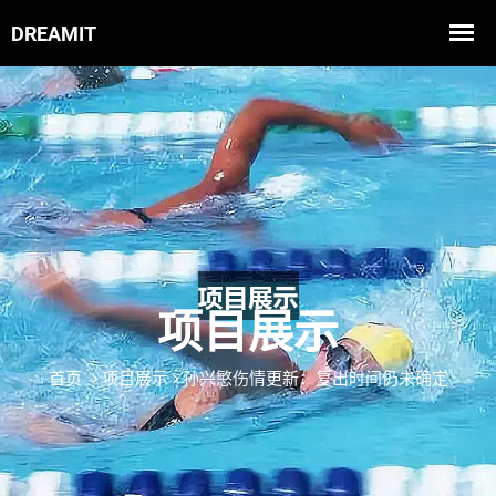
项目展示
首页
项目展示
孙兴慜伤情更新：复出时间仍未确定