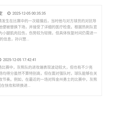
定
2025-12-05 00:35:35
伤情发生在比赛中的一次碰撞后，当时他与对方球员的对抗导
他便被替换下场，并接受了详细的医疗检查。根据热刺队官
为小腿肌肉拉伤，伤势较为轻微，但具体恢复时间仍需进一
信息，孙兴慜...
2025-12-05 17:42:41
五场比赛中，灰熊队的进攻端表现波动较大，但也有不少亮
场均得分虽然不算特别高，但在面对强队时，球队能够在关
攻节奏。例如，在最近的一场对阵金州勇士的比赛中，灰熊
在快攻和转换进...