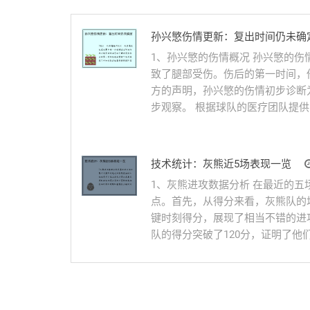
孙兴慜伤情更新：复出时间仍未确
1、孙兴慜的伤情概况 孙兴慜的
致了腿部受伤。伤后的第一时间，
方的声明，孙兴慜的伤情初步诊断
步观察。 根据球队的医疗团队提供的
技术统计：灰熊近5场表现一览
1、灰熊进攻数据分析 在最近的
点。首先，从得分来看，灰熊队的
键时刻得分，展现了相当不错的进
队的得分突破了120分，证明了他们