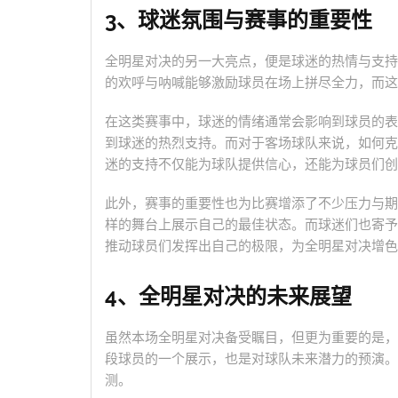
3、球迷氛围与赛事的重要性
全明星对决的另一大亮点，便是球迷的热情与支持
的欢呼与呐喊能够激励球员在场上拼尽全力，而这
在这类赛事中，球迷的情绪通常会影响到球员的表
到球迷的热烈支持。而对于客场球队来说，如何克
迷的支持不仅能为球队提供信心，还能为球员们创
此外，赛事的重要性也为比赛增添了不少压力与期
样的舞台上展示自己的最佳状态。而球迷们也寄予
推动球员们发挥出自己的极限，为全明星对决增色
4、全明星对决的未来展望
虽然本场全明星对决备受瞩目，但更为重要的是，
段球员的一个展示，也是对球队未来潜力的预演。
测。