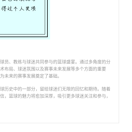
球员、教练与球迷共同参与的篮球盛宴。通过多角度的分
术布局、球迷氛围以及赛事未来发展等多个方面的重要
为未来的赛事发展奠定了基础。
球历史中的一部分，留给球迷们无限的回忆和期待。随着
信，篮球的魅力将愈加深厚，吸引更多球迷关注和参与，