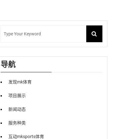
导航
发现mk体育
项目展示
新闻动态
服务种类
互动mksports体育