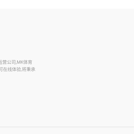
运营公司,MK体育
即可在线体验,将秉承