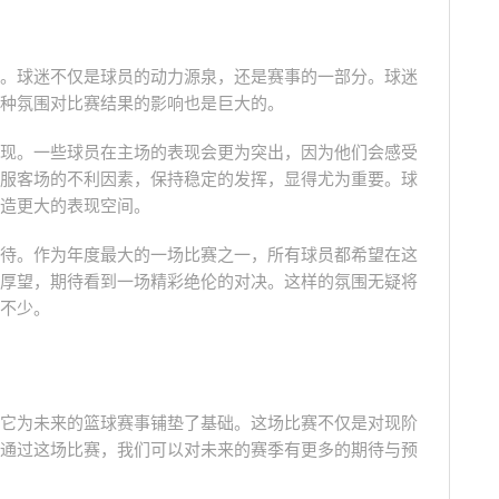
。球迷不仅是球员的动力源泉，还是赛事的一部分。球迷
种氛围对比赛结果的影响也是巨大的。
现。一些球员在主场的表现会更为突出，因为他们会感受
服客场的不利因素，保持稳定的发挥，显得尤为重要。球
造更大的表现空间。
待。作为年度最大的一场比赛之一，所有球员都希望在这
厚望，期待看到一场精彩绝伦的对决。这样的氛围无疑将
不少。
它为未来的篮球赛事铺垫了基础。这场比赛不仅是对现阶
通过这场比赛，我们可以对未来的赛季有更多的期待与预