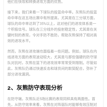
他们在快攻和转换进攻方面的优势。
接下来，我们来看一下球队的投篮命中率。灰熊队的投篮
命中率在这五场比赛中有所提高，尤其是在三分球方面，
球队的命中率达到了35%以上，这对他们的进攻体系是一
个积极信号。球队在三分线外的投射稳定性，尤其是在关
键时刻的表现，令对手防不胜防，帮助灰熊保持了相对高
效的进攻水平。
然而，灰熊在进攻端也面临着一些问题。例如，球队在内
线进攻方面的表现波动较大，尤其是与那些强硬的防守球
队对抗时，灰熊在篮下的进攻效率常常受到限制。尽管如
此，灰熊队仍通过快速反击和球员间的默契配合，弥补了
部分进攻漏洞。
2、灰熊防守表现分析
在防守端，灰熊队近5场比赛的表现同样具有两面性。首
先，从防守效率来看，灰熊在对阵弱队时能够有效压制对