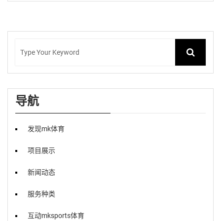
导航
发现mk体育
项目展示
新闻动态
服务种类
互动mksports体育