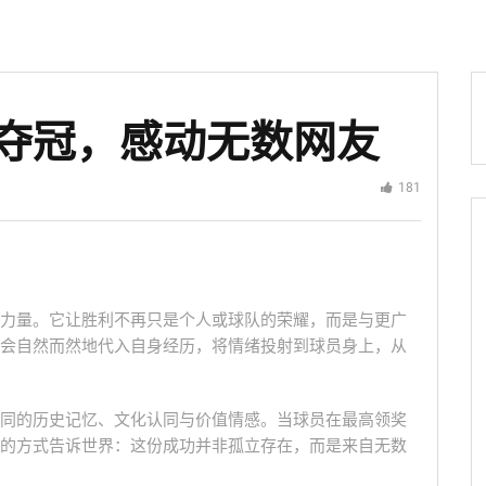
夺冠，感动无数网友
181
力量。它让胜利不再只是个人或球队的荣耀，而是与更广
会自然而然地代入自身经历，将情绪投射到球员身上，从
同的历史记忆、文化认同与价值情感。当球员在最高领奖
的方式告诉世界：这份成功并非孤立存在，而是来自无数