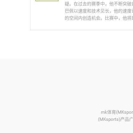
疑。在过去的赛季中，他不断突破
巴佩以速度和技术见长，他的速度
的空间内创造机会。比赛中，他将是
mk体育(MKs
(MKsports