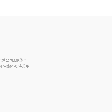
运营公司,MK体育
即可在线体验,将秉承