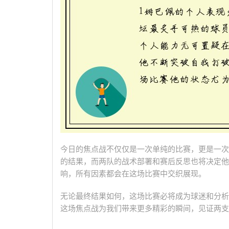
今日的焦点战不仅仅是一次单纯的比赛，更是一次
的结果，而两队的战术部署和赛后反思也将决定他
响，所有因素都会在这场比赛中交织展现。
无论最终结果如何，这场比赛必将成为球迷和分析
这场焦点战为我们带来更多精彩的瞬间，见证两支