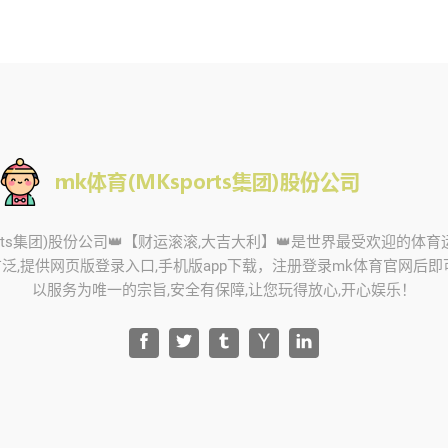
ports集团)股份公司👑【财运滚滚,大吉大利】👑是世界最受欢迎的体育
)产品广泛,提供网页版登录入口,手机版app下载，注册登录mk体育官网后
以服务为唯一的宗旨,安全有保障,让您玩得放心,开心娱乐！