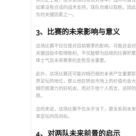
从历史上看，很多类似的焦点对决中，战术布置往
如果没有合适的战术支持，球队也难以取胜。因此
负的关键因素之一。
3、比赛的未来影响与意义
这场比赛不仅仅是对目前赛季的影响，可能还会对
关键战役中取得胜利，不仅能够为后续的比赛积累
体士气及未来赛季的走势至关重要。
此外，这场比赛还可能对姆巴佩的未来产生重要影
界足坛的地位，那么他在转会市场上的价值也会大
姆巴佩潜力的好机会。而对于他个人而言，这样的
质。
总的来说，这场比赛不仅关乎当下，更关系到未来
来足坛的风向标。
4、对两队未来前景的启示