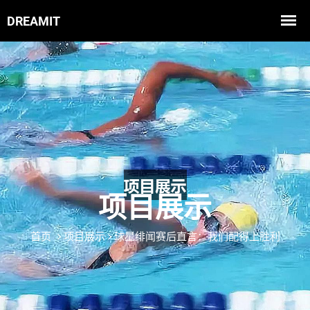
项目展示
首页
项目展示
球星绯闻赛后直言：我们配得上胜利