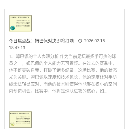
今日焦点战：姆巴佩对决即将打响
2026-02-15
18:47:13
1、姆巴佩的个人表现分析 作为当前足坛最炙手可热的球
员之一，姆巴佩的个人能力无可置疑。在过去的赛季中，
他不断突破自我，打破了诸多纪录。这场比赛，他的状态
尤为关键。姆巴佩以速度和技术见长，他的速度让对手防
线无法轻易应对，而他的技术则使得他能够在狭小的空间
内创造机会。比赛中，他将是球队进攻的核心，如...