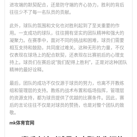
进攻端的默契配合，还是防守端的齐心协力，胜利的背后
往往少不了每一名队员的贡献。
此外，球队的氛围和文化也对胜利起到了至关重要的作
用。一支成功的球队，往往拥有坚实的团队精神和强大的
凝聚力。在赛季中，面对不同的挑战和困难，球员们需要
相互支持和鼓励，共同度过难关。这种无形的力量，不仅
仅表现在球场上的配合默契，还表现在比赛前后的心理支
持上。球员们在赛后说“我们配得上胜利”，正是对这种团队
精神的最好诠释。
最后，团队的成功不仅仅源于球员的努力，也离不开教练
组和管理层的支持。教练的战术布置和临场指挥，管理层
的资源支持，都为球员提供了优越的比赛条件。因此，赛
后的言论往往不仅是对球员的赞扬，也是对整个团队的致
敬。
mk体育官网