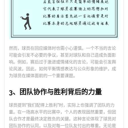
然而，球员在回应媒体时也需小心谨慎。一个不当的言论
可能会引发不必要的争议，甚至对球队和自己造成负面影
响。例如，赛后过于激进或情绪化的言论，可能会引发舆
论风波。因此，如何平衡情感表达与公众形象的维护，成
为球员在媒体面前的一个重要课题。
3、团队协作与胜利背后的力量
球员提到“我们配得上胜利”时，实际上也强调了团队的力
量。在一场高水平的比赛中，个人的表现固然重要，但团
队合作才是最终决定胜负的关键。这种言论体现了球员对
团队协作的认同，以及对每一位队友付出的尊重。无论是