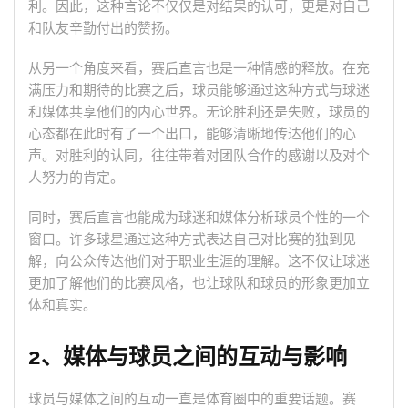
利。因此，这种言论不仅仅是对结果的认可，更是对自己
和队友辛勤付出的赞扬。
从另一个角度来看，赛后直言也是一种情感的释放。在充
满压力和期待的比赛之后，球员能够通过这种方式与球迷
和媒体共享他们的内心世界。无论胜利还是失败，球员的
心态都在此时有了一个出口，能够清晰地传达他们的心
声。对胜利的认同，往往带着对团队合作的感谢以及对个
人努力的肯定。
同时，赛后直言也能成为球迷和媒体分析球员个性的一个
窗口。许多球星通过这种方式表达自己对比赛的独到见
解，向公众传达他们对于职业生涯的理解。这不仅让球迷
更加了解他们的比赛风格，也让球队和球员的形象更加立
体和真实。
2、媒体与球员之间的互动与影响
球员与媒体之间的互动一直是体育圈中的重要话题。赛