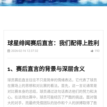
球星绯闻赛后直言：我们配得上胜利
2026-02-16 12:37:32
193
1、赛后直言的背景与深层含义
球员赛后直言往往不只是简单的情绪表达，它代表了球员
在赛场上的思想和对比赛的看法。首先，这一言论通常是
对比赛本身的总结，球员通过这句话表达他们的努力和决
心。在这场比赛中，球员可能经历了严酷的挑战，面对强
大的对手，而最终凭借团队的协作和个人的拼搏取得了胜