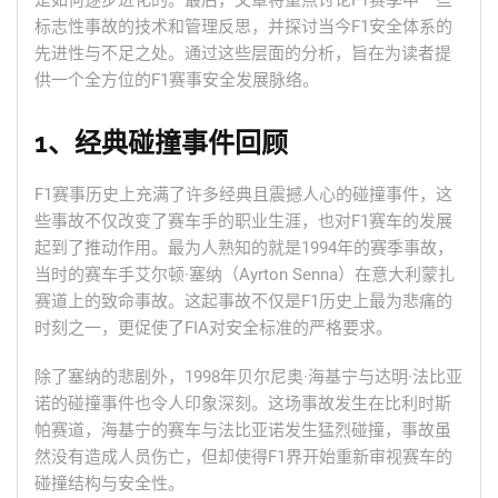
是如何逐步进化的。最后，文章将重点讨论F1赛季中一些
标志性事故的技术和管理反思，并探讨当今F1安全体系的
先进性与不足之处。通过这些层面的分析，旨在为读者提
供一个全方位的F1赛事安全发展脉络。
1、经典碰撞事件回顾
F1赛事历史上充满了许多经典且震撼人心的碰撞事件，这
些事故不仅改变了赛车手的职业生涯，也对F1赛车的发展
起到了推动作用。最为人熟知的就是1994年的赛季事故，
当时的赛车手艾尔顿·塞纳（Ayrton Senna）在意大利蒙扎
赛道上的致命事故。这起事故不仅是F1历史上最为悲痛的
时刻之一，更促使了FIA对安全标准的严格要求。
除了塞纳的悲剧外，1998年贝尔尼奥·海基宁与达明·法比亚
诺的碰撞事件也令人印象深刻。这场事故发生在比利时斯
帕赛道，海基宁的赛车与法比亚诺发生猛烈碰撞，事故虽
然没有造成人员伤亡，但却使得F1界开始重新审视赛车的
碰撞结构与安全性。