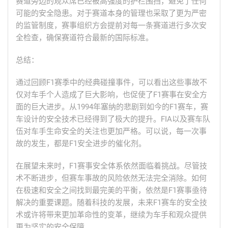
赛道旁边的观众席已经被高强度的护栏围挡，避免了任何
可能的安全隐患。对于赛道本身的管理也采取了更为严密
的监管制度，赛事组织方会提前对每一条赛道进行多次安
全检查，确保赛道符合最新的国际标准。
总结：
通过回顾F1赛季中的经典碰撞事件，可以看出这些事故不
仅对车手个人造成了巨大影响，也促使了F1赛事在安全方
面的巨大进步。从1994年塞纳的悲剧到如今的F1赛车，赛
车设计的安全技术已经得到了极大的提升。FIA以及赛车队
伍对车手生命安全的关注也更加严格。可以说，每一次事
故的发生，都是F1安全进步的催化剂。
在展望未来时，F1赛事安全体系依然面临着挑战。尽管技
术不断进步，但赛车事故的风险依然无法完全消除。如何
在极速和安全之间找到最完美的平衡，依然是F1赛事亟待
解决的重要课题。随着科技的发展，未来F1赛车的安全技
术或许将带来更加革命性的变革，继续为车手和观众提供
更为坚实的安全保障。