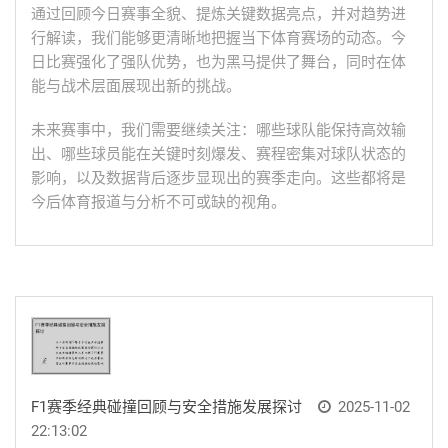
通过回顾今日赛事全貌、提炼关键数据亮点，并对趋势进
行解读，我们能够更清晰地把握当下体育赛场的动态。今
日比赛强化了强队优势，也为黑马提供了舞台，同时在体
能与战术层面展现出新的挑战。
未来赛事中，我们需要继续关注：哪些球队能保持高效输
出、哪些球员能在关键时刻爆发、赛程密集对球队状态的
影响，以及数据背后逐步显现出的赛季走向。这些都将是
今后体育报道与分析不可或缺的视角。
F1赛季经典碰撞回顾与安全措施发展探讨
2025-11-02
22:13:02